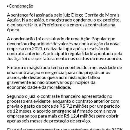
▪️Condenação
​A sentença foi assinada pelo juiz Diogo Corrêa de Morais
Aguiar. Na ocasião, o magistrado condenou o ex-prefeito,
o ex-secretário, a Prefeitura e a empresa contratada na
época.
​A condenação foi o resultado de uma Ação Popular que
denunciou disparidade de valores na contratação da nova
empresa em 2021, realizada logo após a rescisão do
contrato anterior. ​A principal irregularidade apontada pela
Justiça foi o superfaturamento nos custos do novo acordo.
​Embora o magistrado tenha reconhecido a necessidade de
uma contratação emergencial para não prejudicar os
alunos, ele destacou que a administração falhou
gravemente ao não observar os princípios da
economicidade e da moralidade.
​Segundo o juíz, o contraste financeiro apresentado no
processo era evidente: enquanto o contrato anterior com
previa o gasto de cerca de R$ 7,2 milhões por um período
de 12 meses, o acordo emergencial firmado com a nova
empresa saltou para mais de R$ 12,4 milhões para cobrir
apenas seis meses de prestação de serviço.
​Essa diferença representou um acréscimo de mais de 240%