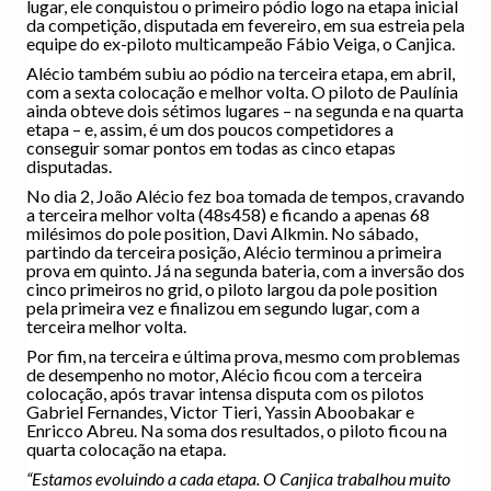
lugar, ele conquistou o primeiro pódio logo na etapa inicial
da competição, disputada em fevereiro, em sua estreia pela
equipe do ex-piloto multicampeão Fábio Veiga, o Canjica.
Alécio também subiu ao pódio na terceira etapa, em abril,
com a sexta colocação e melhor volta. O piloto de Paulínia
ainda obteve dois sétimos lugares – na segunda e na quarta
etapa – e, assim, é um dos poucos competidores a
conseguir somar pontos em todas as cinco etapas
disputadas.
No dia 2, João Alécio fez boa tomada de tempos, cravando
a terceira melhor volta (48s458) e ficando a apenas 68
milésimos do pole position, Davi Alkmin. No sábado,
partindo da terceira posição, Alécio terminou a primeira
prova em quinto. Já na segunda bateria, com a inversão dos
cinco primeiros no grid, o piloto largou da pole position
pela primeira vez e finalizou em segundo lugar, com a
terceira melhor volta.
Por fim, na terceira e última prova, mesmo com problemas
de desempenho no motor, Alécio ficou com a terceira
colocação, após travar intensa disputa com os pilotos
Gabriel Fernandes, Victor Tieri, Yassin Aboobakar e
Enricco Abreu. Na soma dos resultados, o piloto ficou na
quarta colocação na etapa.
“Estamos evoluindo a cada etapa. O Canjica trabalhou muito