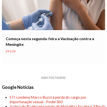
g
e
n
s
Começa nesta segunda-feira a Vacinação contra a
Meningite
29.5.23
MAIS POSTAGENS
Google Notícias
STJ condena Marco Buzzi à perda do cargo por
importunação sexual - Poder360
Justiça do RJ decreta prisão de Monalliza Escafura, filha do