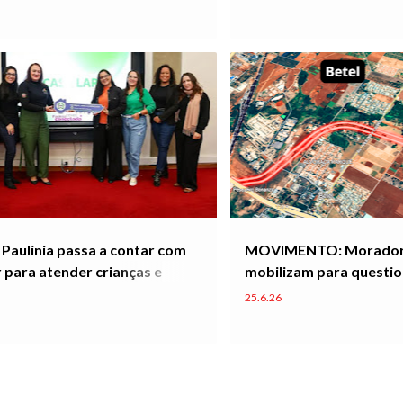
Paulínia passa a contar com
MOVIMENTO: Moradores
 para atender crianças e
mobilizam para questio
entes com medida protetiva*
Contorno Norte
25.6.26