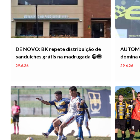
DE NOVO: BK repete distribuição de
AUTOMOB
sanduíches grátis na madrugada 😀🍔
domina e
Vee Ope
29.6.26
29.6.26