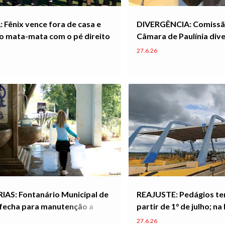
 Fênix vence fora de casa e
DIVERGÊNCIA: Comissão
o mata-mata com o pé direito
Câmara de Paulínia div
contas da gestão Du Ca
27.6.26
reprovadas pelo TCE
AS: Fontanário Municipal de
REAJUSTE: Pedágios te
 fecha para manutenção a
partir de 1° de julho; na
e segunda-feira
Paulínia, valor chega a 
27.6.26