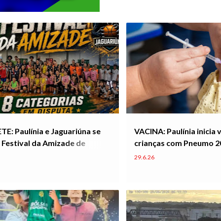
: Paulínia e Jaguariúna se
VACINA: Paulínia inicia
Festival da Amizade de
crianças com Pneumo 20
e
feira
29.6.26