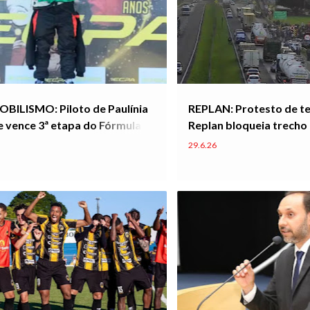
ILISMO: Piloto de Paulínia
REPLAN: Protesto de te
 vence 3ª etapa do Fórmula
Replan bloqueia trecho
n no Autódromo ECPA
Zeferino Vaz
29.6.26