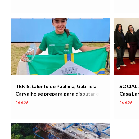
terceirizados continua
TÊNIS: talento de Paulínia, Gabriela
SOCIAL: 
Carvalho se prepara para disputar o
Casa Lar
Torneio de Wimbledon na Inglaterra
adolesc
26.6.26
26.6.26