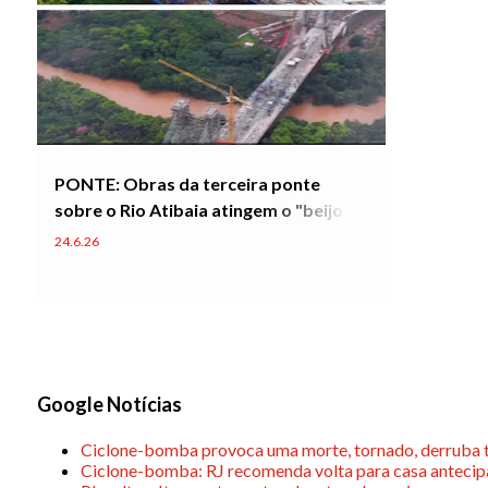
PONTE: Obras da terceira ponte
sobre o Rio Atibaia atingem o "beijo da
ponte"
24.6.26
Google Notícias
Ciclone-bomba provoca uma morte, tornado, derruba t
Ciclone-bomba: RJ recomenda volta para casa antecip