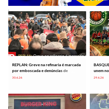
s
.
t
a
g
e
n
s
REPLAN: Greve na refinaria é marcada
BASQUETE
por emboscada e denúncias de
unem no 
violência
Basquet
30.6.26
29.6.26