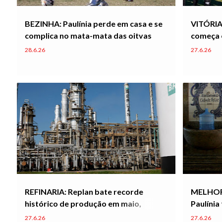
BEZINHA: Paulínia perde em casa e se
VITÓRIA:
complica no mata-mata das oitvas
começa 
28.6.26
27.6.26
REFINARIA: Replan bate recorde
MELHORI
histórico de produção em maio,
Paulínia
enquanto isso, greve dos
partir d
27.6.26
27.6.26