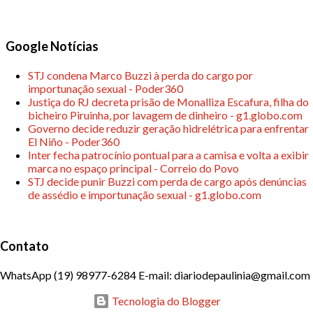
g
e
Google Notícias
n
s
STJ condena Marco Buzzi à perda do cargo por
importunação sexual - Poder360
Justiça do RJ decreta prisão de Monalliza Escafura, filha do
bicheiro Piruinha, por lavagem de dinheiro - g1.globo.com
Governo decide reduzir geração hidrelétrica para enfrentar
El Niño - Poder360
Inter fecha patrocínio pontual para a camisa e volta a exibir
marca no espaço principal - Correio do Povo
STJ decide punir Buzzi com perda de cargo após denúncias
de assédio e importunação sexual - g1.globo.com
Contato
WhatsApp (19) 98977-6284 E-mail: diariodepaulinia@gmail.com
Tecnologia do Blogger