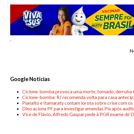
P
o
s
.
t
a
N
g
e
n
Google Notícias
s
Ciclone-bomba provoca uma morte, tornado, derruba t
Ciclone-bomba: RJ recomenda volta para casa antecip
Planalto e Itamaraty contam lorota sobre crise com os
Dino aciona PF para investigar emendas Pix após audi
Vice de Flávio, Alfredo Gaspar pede à PGR exame de 